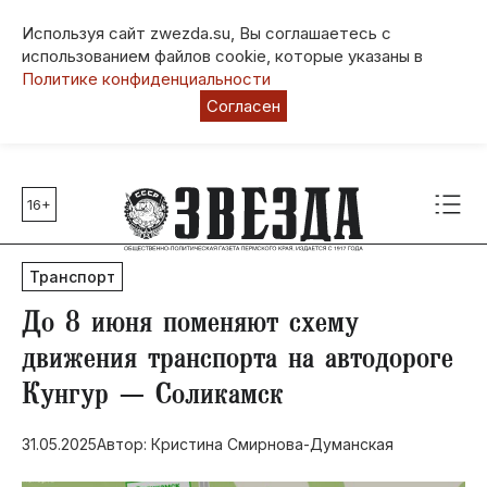
Используя сайт zwezda.su, Вы соглашаетесь с
использованием файлов cookie, которые указаны в
Политике конфиденциальности
Согласен
16+
Главные темы
80 лет Победы
Транспорт
Молодежная столица РФ
СВО
До 8 июня поменяют схему
Выборы в Пермском крае
движения транспорта на автодороге
Социальная поддержка
Кунгур — Соликамск
Инфраструктура
Благоустройство
31.05.2025
Автор: Кристина Смирнова-Думанская