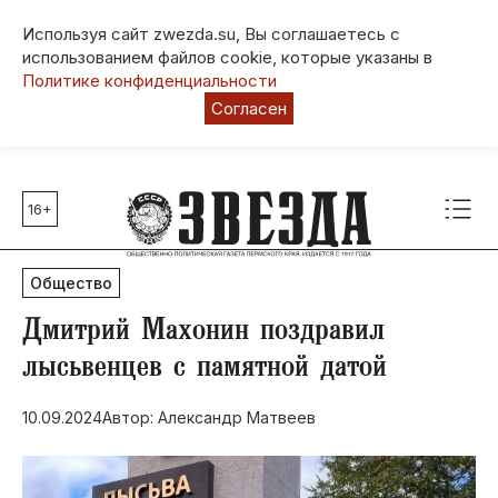
Используя сайт zwezda.su, Вы соглашаетесь с
использованием файлов cookie, которые указаны в
Политике конфиденциальности
Согласен
16+
Главные темы
80 лет Победы
Общество
Молодежная столица РФ
СВО
Дмитрий Махонин поздравил
Выборы в Пермском крае
лысьвенцев с памятной датой
Социальная поддержка
10.09.2024
Автор: Александр Матвеев
Инфраструктура
Благоустройство