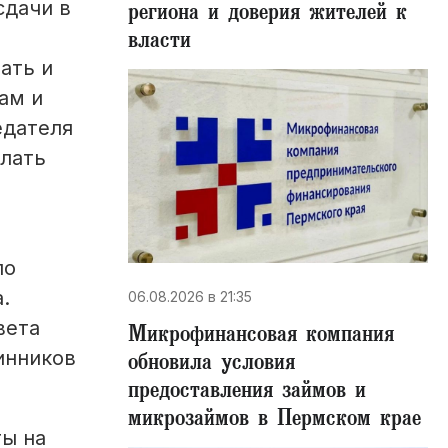
сдачи в
региона и доверия жителей к
власти
ать и
ам и
едателя
елать
по
.
06.08.2026 в 21:35
вета
Микрофинансовая компания
инников
обновила условия
предоставления займов и
микрозаймов в Пермском крае
ы на