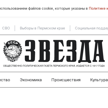
использованием файлов cookie, которые указаны в
Политике 
СВО
Выборы в Пермском крае
Социальная подд
ество
Экономика
Происшествия
Культура