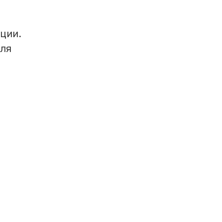
ции.
для