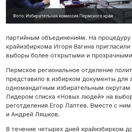
Фото: Избирательная комиссия Пермского края
партийным объединениям. На процедуру
крайизбиркома Игоря Вагина пригласили 
выборы более открытыми и прозрачными
Пермское региональное отделение поли
представило в избирком документы для з
одномандатным избирательным округам н
Лидером списка «Новых людей» на выбор
реготделения Егор Лаптев. Вместе с ни
и Андрей Ляшков.
В течение четырех дней крайизбирком д