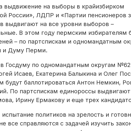
а выдвижение на выборы в крайизбирком
ой России», ЛДПР и «Партии пенсионеров з
в выдвигают на все уровни выборов –
ьные. В этом году пермским избирателям 
еней – по партспискам и одномандатным ок
я и Думу Перми.
в Госдуму по одномандатным округам №62,
ргей Исаев, Екатерина Балыкина и Олег Пос
м будут баллотироваться Антон Немкин, Р
кий. По партспискам единороссы выдвигают
ова, Ирину Ермакову и еще трех кандидато
е испытание политиков на зрелость и готов
е все справляются с задачей изучить зако