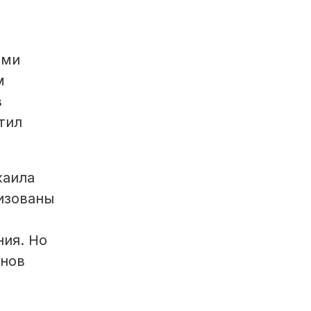
ими
м
в
тил
хаила
изованы
ия. Но
енов