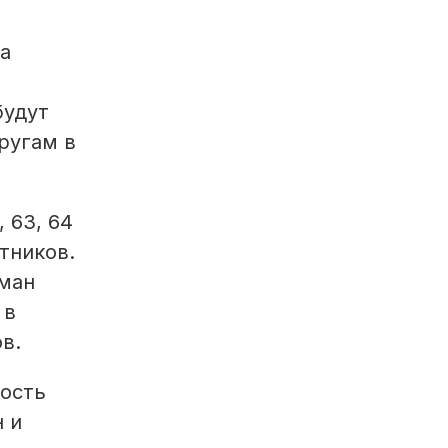
а
будут
ругам в
 63, 64
тников.
оман
 в
в.
ность
н и