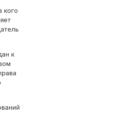
а кого
ляет
датель
дан к
овом
права
о
ований