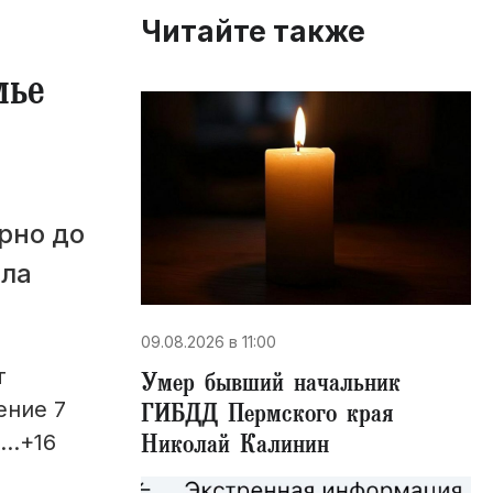
Читайте также
мье
рно до
пла
09.08.2026 в 11:00
т
Умер бывший начальник
ение 7
ГИБДД Пермского края
Николай Калинин
1…+16