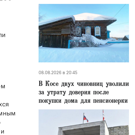
ли
08.08.2026 в 20:45
В Косе двух чиновниц уволили
ем
за утрату доверия после
покупки дома для пенсионерки
хся
омным
о
 и