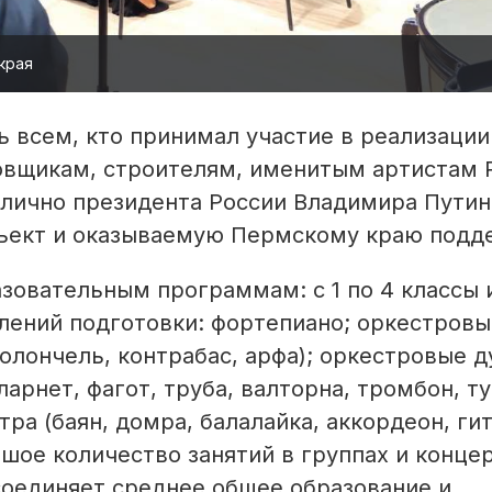
края
 всем, кто принимал участие в реализации
овщикам, строителям, именитым артистам 
 лично президента России Владимира Путин
бъект и оказываемую Пермскому краю подд
зовательным программам: с 1 по 4 классы и
влений подготовки: фортепиано; оркестров
иолончель, контрабас, арфа); оркестровые 
арнет, фагот, труба, валторна, тромбон, ту
ра (баян, домра, балалайка, аккордеон, гит
шое количество занятий в группах и конце
соединяет среднее общее образование и