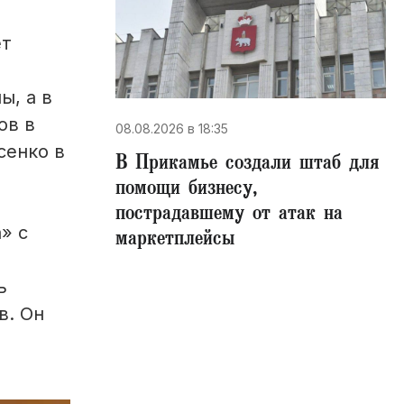
ет
ы, а в
ов в
08.08.2026 в 18:35
сенко в
В Прикамье создали штаб для
помощи бизнесу,
пострадавшему от атак на
» с
маркетплейсы
ь
в. Он