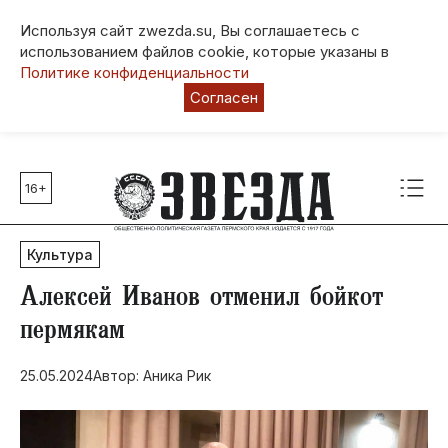
Используя сайт zwezda.su, Вы соглашаетесь с
использованием файлов cookie, которые указаны в
Политике конфиденциальности
Согласен
16+
Главные темы
80 лет Победы
Культура
Молодежная столица РФ
СВО
Алексей Иванов отменил бойкот
Выборы в Пермском крае
пермякам
Социальная поддержка
25.05.2024
Автор: Аника Рик
Инфраструктура
Благоустройство