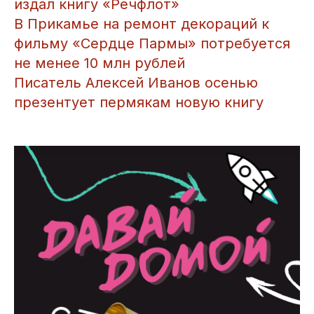
издал книгу «Речфлот»
В Прикамье на ремонт декораций к
фильму «Сердце Пармы» потребуется
не менее 10 млн рублей
Писатель Алексей Иванов осенью
презентует пермякам новую книгу