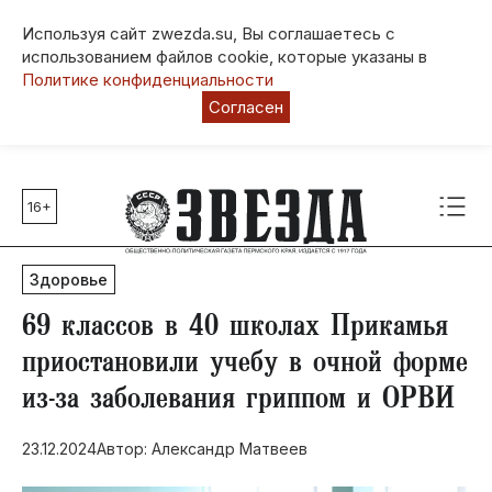
Используя сайт zwezda.su, Вы соглашаетесь с
использованием файлов cookie, которые указаны в
Политике конфиденциальности
Согласен
16+
Главные темы
80 лет Победы
Здоровье
Молодежная столица РФ
СВО
69 классов в 40 школах Прикамья
Выборы в Пермском крае
приостановили учебу в очной форме
Социальная поддержка
из-за заболевания гриппом и ОРВИ
Инфраструктура
Благоустройство
23.12.2024
Автор: Александр Матвеев