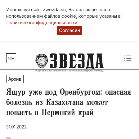
Используя сайт zwezda.su, Вы соглашаетесь с
использованием файлов cookie, которые указаны в
Политике конфиденциальности
Согласен
16+
Главные темы
80 лет Победы
Архив
Молодежная столица РФ
СВО
Ящур уже под Оренбургом: опасная
Выборы в Пермском крае
болезнь из Казахстана может
Социальная поддержка
попасть в Пермский край
Инфраструктура
Благоустройство
31.01.2022