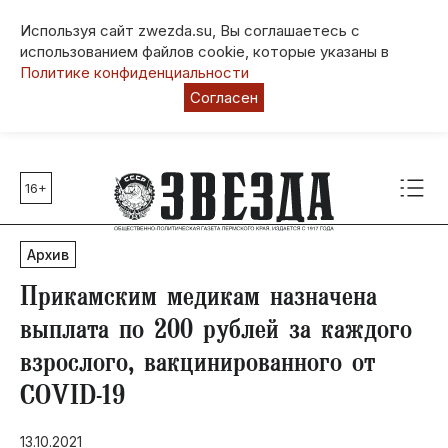
Используя сайт zwezda.su, Вы соглашаетесь с
использованием файлов cookie, которые указаны в
Политике конфиденциальности
Согласен
16+
Главные темы
80 лет Победы
Архив
Молодежная столица РФ
СВО
Прикамским медикам назначена
Выборы в Пермском крае
выплата по 200 рублей за каждого
Социальная поддержка
взрослого, вакцинированного от
Инфраструктура
COVID-19
Благоустройство
13.10.2021