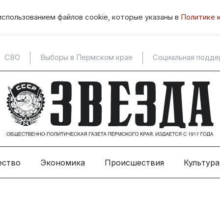
использованием файлов cookie, которые указаны в
Политике 
СВО
Выборы в Пермском крае
Социальная подд
ество
Экономика
Происшествия
Культура