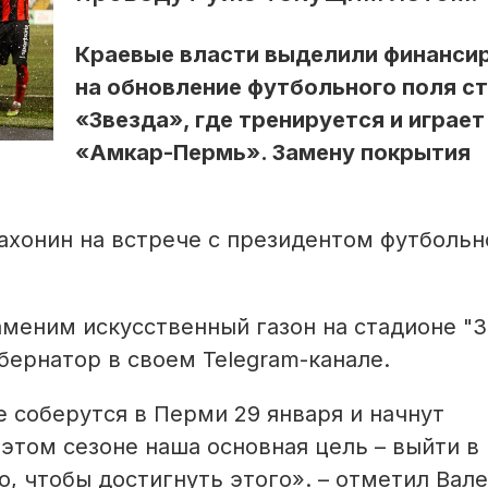
Краевые власти выделили финанси
на обновление футбольного поля с
«Звезда», где тренируется и играет
«Амкар-Пермь». Замену покрытия
хонин на встрече с президентом футбольн
меним искусственный газон на стадионе "З
убернатор в своем Telegram-канале.
е соберутся в Перми 29 января и начнут
 этом сезоне наша основная цель – выйти в
го, чтобы достигнуть этого». – отметил Вал