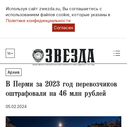
Используя сайт zwezda.su, Вы соглашаетесь с
использованием файлов cookie, которые указаны в
Политике конфиденциальности
Согласен
16+
Главные темы
80 лет Победы
Архив
Молодежная столица РФ
СВО
В Перми за 2023 год перевозчиков
Выборы в Пермском крае
оштрафовали на 46 млн рублей
Социальная поддержка
05.02.2024
Инфраструктура
Благоустройство