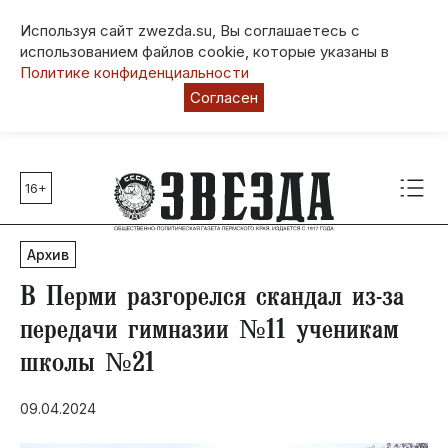
Используя сайт zwezda.su, Вы соглашаетесь с
использованием файлов cookie, которые указаны в
Политике конфиденциальности
Согласен
16+
Главные темы
80 лет Победы
Архив
Молодежная столица РФ
СВО
В Перми разгорелся скандал из-за
Выборы в Пермском крае
передачи гимназии №11 ученикам
Социальная поддержка
школы №21
Инфраструктура
Благоустройство
09.04.2024