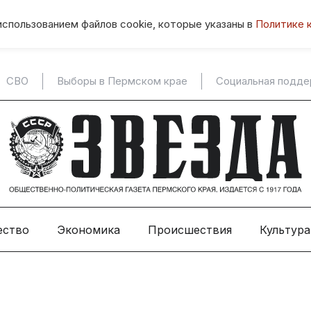
использованием файлов cookie, которые указаны в
Политике 
СВО
Выборы в Пермском крае
Социальная подд
ество
Экономика
Происшествия
Культура