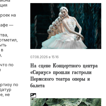
айона
ация
роек на
кафе —
тва,
отметил,
ыть
 в
а
,
07.08.2026 в 15:16
что по
На сцене Концертного центра
и
«Сириус» прошли гастроли
Пермского театра оперы и
ртизу по
балета
датур
е, не