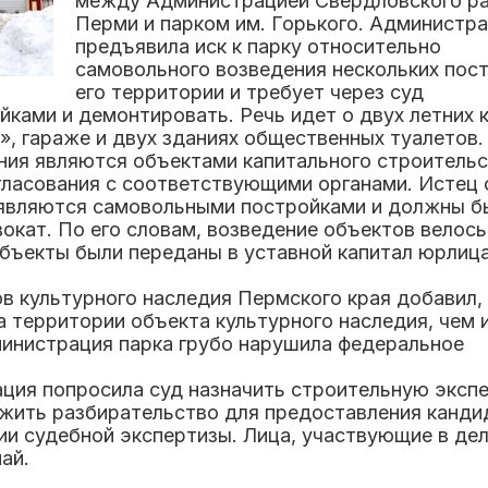
между Администрацией Свердловского р
Перми и парком им. Горького. Администр
предъявила иск к парку относительно
самовольного возведения нескольких пост
его территории и требует через суд
йками и демонтировать. Речь идет о
двух летних 
»
, гараже и
двух зданиях общественных туалетов
.
ния являются объектами капит
ального строительс
гласования с соответствующими органами. Истец 
являются самовольными постройками и должны б
окат. По его словам, возведение объектов велось
е объекты были переданы в уставной капитал
юрлиц
в культурного насл
едия Пермского края добавил, 
а территории объекта культурного наследия, чем 
министрация парка грубо нарушила федеральное
ация попросила суд назначить строительную экспе
ожить разбирательство для предоставления канди
ии судебной экспертизы. Лица, участвующие в дел
ай.