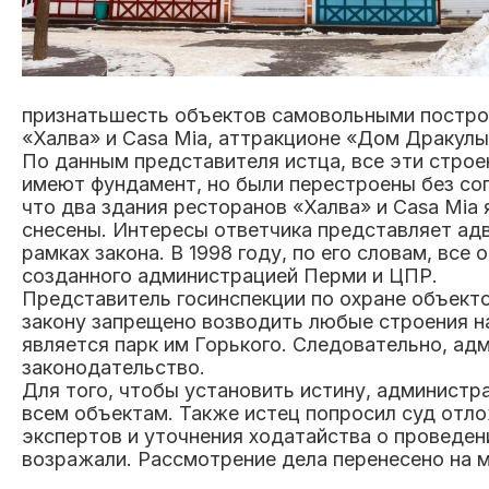
признать
шесть объектов самовольными постро
«Халва» и
Casa
Mia
,
аттракционе «Дом Дракулы
По данным представителя истца, все эти строе
имеют фундамент, но были перестроены без со
что два здания ресторанов «Халва» и
Casa
Mia
снесены. Интересы ответчика представляет а
дв
рамках закона. В 1998 году, по его словам, вс
созданного администрацией Перми и ЦПР.
Представитель
госинспекции
по охране объекто
закону запрещено возводить любые
строения
н
является парк им Горького. Следовательно, ад
законодательство.
Для того, чтобы установить истину, администр
всем объектам. Также истец попросил суд отл
экспертов и уточнения ходатайства о проведен
возражали. Рассмотрение дела перенесено на м