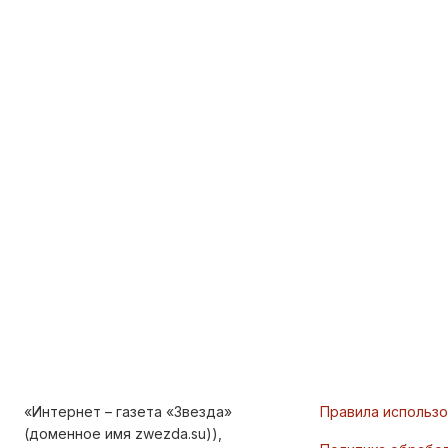
«Интернет – газета «Звезда»
Правила использ
(доменное имя zwezda.su)),