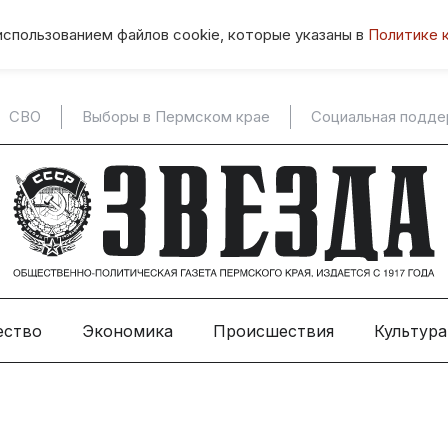
использованием файлов cookie, которые указаны в
Политике 
СВО
Выборы в Пермском крае
Социальная подд
ество
Экономика
Происшествия
Культура