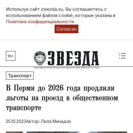
Используя сайт zwezda.su, Вы соглашаетесь с
использованием файлов cookie, которые указаны в
Политике конфиденциальности
Согласен
16+
Главные темы
80 лет Победы
Транспорт
Молодежная столица РФ
СВО
В Перми до 2026 года продлили
Выборы в Пермском крае
льготы на проезд в общественном
Социальная поддержка
транспорте
Инфраструктура
Благоустройство
25.10.2023
Автор: Лела Минадзе