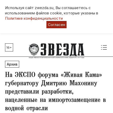
Используя сайт zwezda.su, Вы соглашаетесь с
использованием файлов cookie, которые указаны в
Политике конфиденциальности
Согласен
16+
Главные темы
80 лет Победы
Архив
Молодежная столица РФ
СВО
На ЭКСПО форума «Живая Кама»
Выборы в Пермском крае
губернатору Дмитрию Махонину
Социальная поддержка
представили разработки,
Инфраструктура
нацеленные на импортозамещение в
Благоустройство
водной отрасли