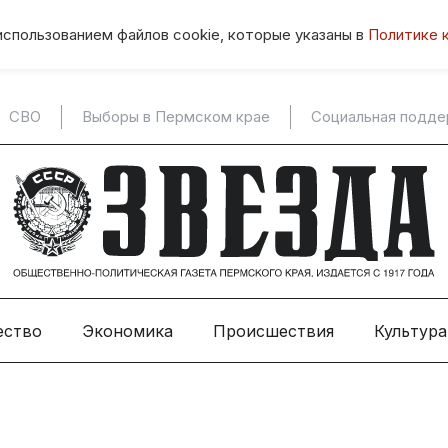
использованием файлов cookie, которые указаны в
Политике 
СВО
Выборы в Пермском крае
Социальная подд
ество
Экономика
Происшествия
Культура