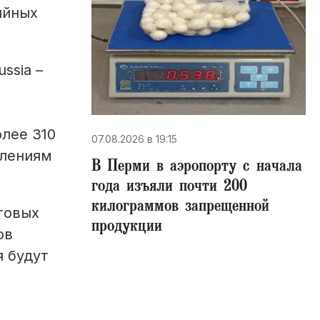
ийных
ssia –
лее 310
07.08.2026 в 19:15
влениям
В Перми в аэропорту с начала
года изъяли почти 200
килограммов запрещенной
говых
продукции
ов
я будут