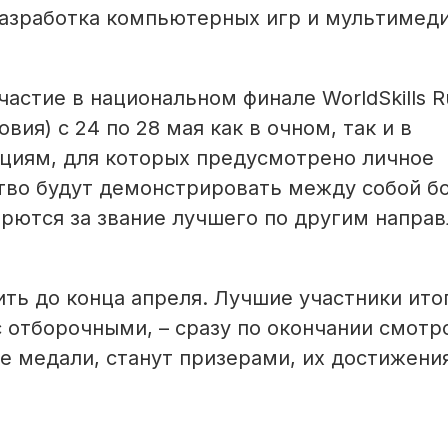
Разработка компьютерных игр и мультимед
стие в национальном финале WorldSkills Ru
ия) с 24 по 28 мая как в очном, так и в
циям, для которых предусмотрено личное
тво будут демонстрировать между собой бо
орются за звание лучшего по другим напра
ить до конца апреля. Лучшие участники ито
с отборочными, – сразу по окончании смотр
е медали, станут призерами, их достижени