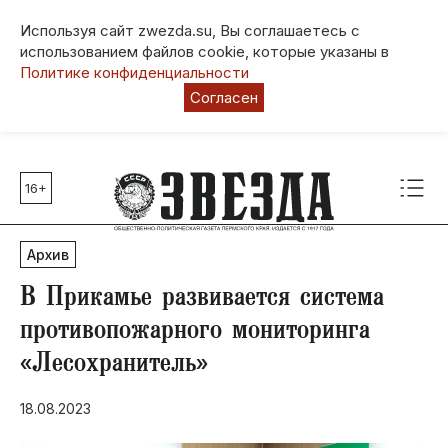
Используя сайт zwezda.su, Вы соглашаетесь с
использованием файлов cookie, которые указаны в
Политике конфиденциальности
Согласен
16+
Главные темы
80 лет Победы
Архив
Молодежная столица РФ
СВО
В Прикамье развивается система
Выборы в Пермском крае
противопожарного мониторинга
Социальная поддержка
«Лесохранитель»
Инфраструктура
Благоустройство
18.08.2023