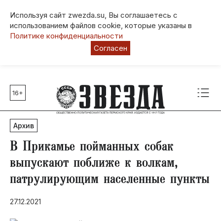
Используя сайт zwezda.su, Вы соглашаетесь с
использованием файлов cookie, которые указаны в
Политике конфиденциальности
Согласен
16+
Главные темы
80 лет Победы
Архив
Молодежная столица РФ
СВО
В Прикамье пойманных собак
Выборы в Пермском крае
выпускают поближе к волкам,
Социальная поддержка
патрулирующим населенные пункты
Инфраструктура
Благоустройство
27.12.2021