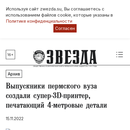
Используя сайт zwezda.su, Вы соглашаетесь с
использованием файлов cookie, которые указаны в
Политике конфиденциальности
Согласен
16+
Главные темы
80 лет Победы
Архив
Молодежная столица РФ
СВО
Выпускники пермского вуза
Выборы в Пермском крае
создали супер-3D-принтер,
Социальная поддержка
печатающий 4-метровые детали
Инфраструктура
Благоустройство
15.11.2022