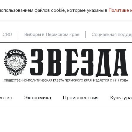
использованием файлов cookie, которые указаны в
Политике 
СВО
Выборы в Пермском крае
Социальная подд
ество
Экономика
Происшествия
Культура