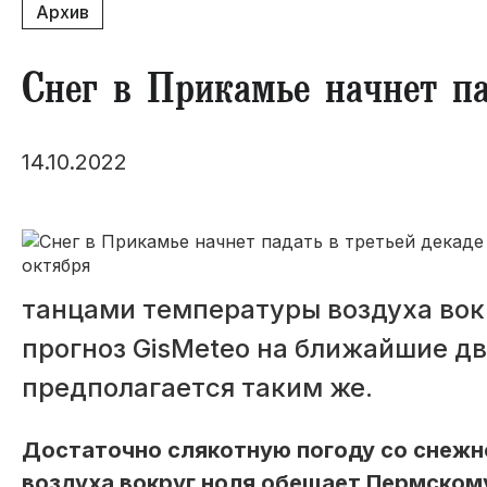
Архив
Снег в Прикамье начнет па
14.10.2022
танцами температуры воздуха вок
прогноз GisMeteo на ближайшие дв
предполагается таким же.
Достаточно слякотную погоду со снеж
воздуха вокруг ноля обещает Пермскому