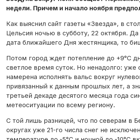
недели. Причем и начало ноября предпо
Как выяснил сайт газеты «Звезда», в ст
Цельсия ночью в субботу, 22 октября. Да
дата ближайшего Дня жестянщика, то би
Потом город ждет потепление до +9°С дне
светлое время суток. Но ненадолго: уже 
намерена исполнять вальс вокруг нулевой
привязанный к данным прошлых лет, а зн
третьей декаде десятого месяца года с
метеоситуации по всему региону.
С той лишь разницей, что по северам в
округах уже 21-го числа снег не исключе
температуре до -5°С и ночной до -10°С