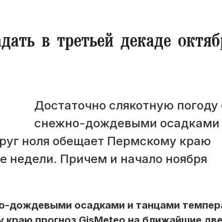
дать в третьей декаде октяб
Достаточно слякотную погоду 
снежно-дождевыми осадками
руг ноля обещает Пермскому краю
е недели. Причем и начало ноября
но-дождевыми осадками и танцами темпе
 краю прогноз GisMeteo на ближайшие дв