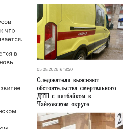
усов
к что
вается.
ется в
вновь
05.08.2026 в 18:50
Следователи выясняют
обстоятельства смертельного
азвитие
ДТП с питбайком в
Чайковском округе
ынском
вом