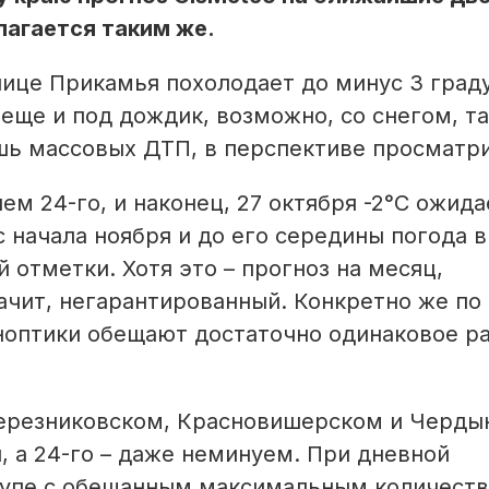
лагается таким же.
олице Прикамья похолодает до минус 3 град
 еще и под дождик, возможно, со снегом, та
шь массовых ДТП, в перспективе просматри
м 24-го, и наконец, 27 октября -2°С ожида
с начала ноября и до его середины погода 
 отметки. Хотя это – прогноз на месяц,
ачит, негарантированный. Конкретно же по
иноптики обещают достаточно одинаковое р
 Березниковском, Красновишерском и Черд
н, а 24-го – даже неминуем. При дневной
 вкупе с обещанным максимальным количест