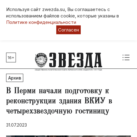
Используя сайт zwezda.su, Вы соглашаетесь с
использованием файлов cookie, которые указаны в
Политике конфиденциальности
Согласен
16+
Главные темы
80 лет Победы
Архив
Молодежная столица РФ
СВО
В Перми начали подготовку к
Выборы в Пермском крае
реконструкции здания ВКИУ в
Социальная поддержка
четырехзвездочную гостиницу
Инфраструктура
Благоустройство
31.07.2023