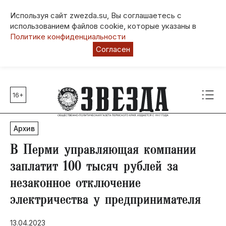
Используя сайт zwezda.su, Вы соглашаетесь с
использованием файлов cookie, которые указаны в
Политике конфиденциальности
Согласен
16+
Главные темы
80 лет Победы
Архив
Молодежная столица РФ
СВО
В Перми управляющая компании
Выборы в Пермском крае
заплатит 100 тысяч рублей за
Социальная поддержка
незаконное отключение
Инфраструктура
электричества у предпринимателя
Благоустройство
13.04.2023