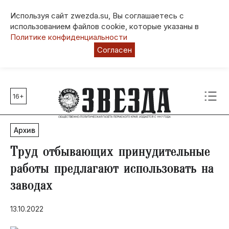
Используя сайт zwezda.su, Вы соглашаетесь с
использованием файлов cookie, которые указаны в
Политике конфиденциальности
Согласен
16+
Главные темы
80 лет Победы
Архив
Молодежная столица РФ
СВО
Труд отбывающих принудительные
Выборы в Пермском крае
работы предлагают использовать на
Социальная поддержка
заводах
Инфраструктура
Благоустройство
13.10.2022