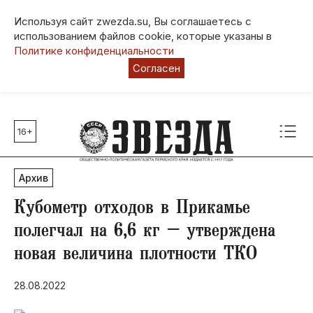
Используя сайт zwezda.su, Вы соглашаетесь с
использованием файлов cookie, которые указаны в
Политике конфиденциальности
Согласен
16+
Главные темы
80 лет Победы
Архив
Молодежная столица РФ
СВО
Кубометр отходов в Прикамье
Выборы в Пермском крае
полегчал на 6,6 кг – утверждена
Социальная поддержка
новая величина плотности ТКО
Инфраструктура
Благоустройство
28.08.2022