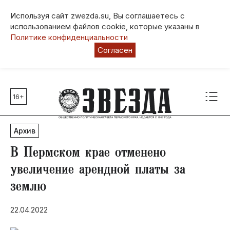
Используя сайт zwezda.su, Вы соглашаетесь с
использованием файлов cookie, которые указаны в
Политике конфиденциальности
Согласен
16+
Главные темы
80 лет Победы
Архив
Молодежная столица РФ
СВО
В Пермском крае отменено
Выборы в Пермском крае
увеличение арендной платы за
Социальная поддержка
землю
Инфраструктура
Благоустройство
22.04.2022