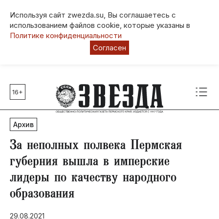
Используя сайт zwezda.su, Вы соглашаетесь с
использованием файлов cookie, которые указаны в
Политике конфиденциальности
Согласен
16+
Главные темы
80 лет Победы
Архив
Молодежная столица РФ
СВО
За неполных полвека Пермская
Выборы в Пермском крае
губерния вышла в имперские
Социальная поддержка
лидеры по качеству народного
Инфраструктура
образования
Благоустройство
29.08.2021