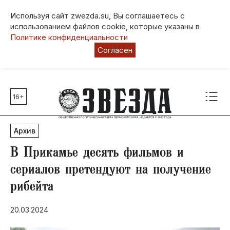
Используя сайт zwezda.su, Вы соглашаетесь с
использованием файлов cookie, которые указаны в
Политике конфиденциальности
Согласен
16+
Главные темы
80 лет Победы
Архив
Молодежная столица РФ
СВО
В Прикамье десять фильмов и
Выборы в Пермском крае
сериалов претендуют на получение
Социальная поддержка
рибейта
Инфраструктура
Благоустройство
20.03.2024