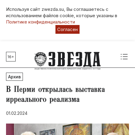
Используя сайт zwezda.su, Вы соглашаетесь с
использованием файлов cookie, которые указаны в
Политике конфиденциальности
Согласен
16+
Главные темы
80 лет Победы
Архив
Молодежная столица РФ
СВО
В Перми открылась выставка
Выборы в Пермском крае
ирреального реализма
Социальная поддержка
01.02.2024
Инфраструктура
Благоустройство