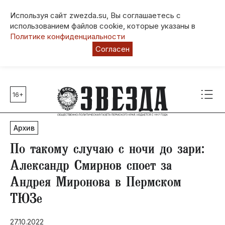
Используя сайт zwezda.su, Вы соглашаетесь с
использованием файлов cookie, которые указаны в
Политике конфиденциальности
Согласен
16+
Главные темы
80 лет Победы
Архив
Молодежная столица РФ
СВО
По такому случаю с ночи до зари:
Выборы в Пермском крае
Александр Смирнов споет за
Социальная поддержка
Андрея Миронова в Пермском
Инфраструктура
ТЮЗе
Благоустройство
27.10.2022