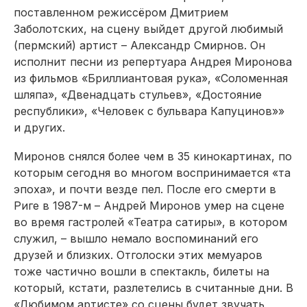
поставленном режиссёром Дмитрием
Заболотских, на сцену выйдет другой любимый
(пермский) артист – Александр Смирнов. Он
исполнит песни из репертуара Андрея Миронова
из фильмов «Бриллиантовая рука», «Соломенная
шляпа», «Двенадцать стульев», «Достояние
республики», «Человек с бульвара Капуцинов»»
и других.
Миронов снялся более чем в 35 кинокартинах, по
которым сегодня во многом воспринимается «та
эпоха», и почти везде пел. После его смерти в
Риге в 1987-м – Андрей Миронов умер на сцене
во время гастролей «Театра сатиры», в котором
служил, – вышло немало воспоминаний его
друзей и близких. Отголоски этих мемуаров
тоже частично вошли в спектакль, билеты на
который, кстати, разлетелись в считанные дни. В
«Любимом артисте» со сцены будет звучать