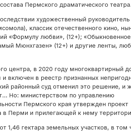
состава Пермского драматического театра
впоследствии художественный руководитель
сомола), классик отечественного кино, ны
й «Формулу любви», (12+); «Обыкновенное
 самый Мюнхгазен» (12+) и другие ленты, л
го центра, в 2020 году многоквартирный д
м и включен в реестр признанных неприго
кий районный суд отменил это решение, и 
т… Но: министерством по управлению
ьности Пермского края утвержден проект
 в Перми и прилегающей к нему территори
т 1,46 гектара земельных участков, в том 