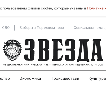
использованием файлов cookie, которые указаны в
Политике 
СВО
Выборы в Пермском крае
Социальная подд
ество
Экономика
Происшествия
Культура