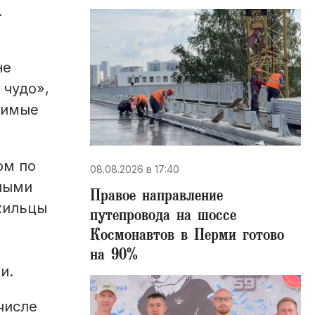
.
не
 чудо»,
юбимые
ом по
08.08.2026 в 17:40
дными
Правое направление
жильцы
путепровода на шоссе
Космонавтов в Перми готово
на 90%
и.
числе