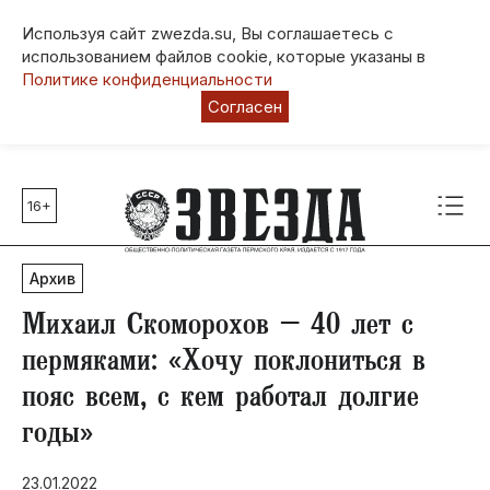
Используя сайт zwezda.su, Вы соглашаетесь с
использованием файлов cookie, которые указаны в
Политике конфиденциальности
Согласен
16+
Главные темы
80 лет Победы
Архив
Молодежная столица РФ
СВО
Михаил Скоморохов – 40 лет с
Выборы в Пермском крае
пермяками: «Хочу поклониться в
Социальная поддержка
пояс всем, с кем работал долгие
Инфраструктура
годы»
Благоустройство
23.01.2022