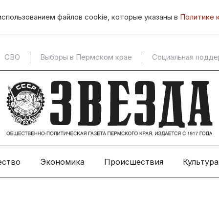
использованием файлов cookie, которые указаны в
Политике 
СВО
Выборы в Пермском крае
Социальная подд
ество
Экономика
Происшествия
Культура