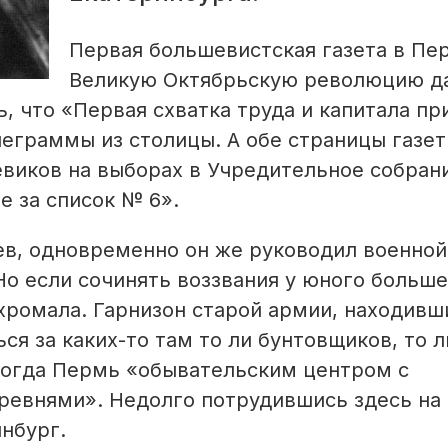
Первая большевистская газета в Пе
Великую Октябрьскую революцию д
, что «Первая схватка труда и капитала пр
еграммы из столицы. А обе страницы газе
виков на выборах в Учредительное собран
е за список № 6».
ев, одновременно он же руководил военной
о если сочинять воззвания у юного больш
 хромала. Гарнизон старой армии, находивш
ся за каких-то там то ли бунтовщиков, то л
тогда Пермь «обывательским центром с
евнями». Недолго потрудившись здесь на 
нбург.