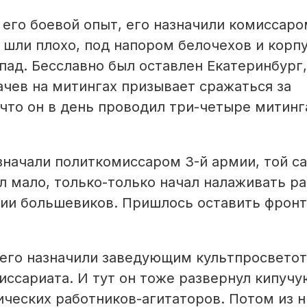
его боевой опыт, его назначили комиссаро
 шли плохо, под напором белочехов и корп
апад. Бесславно был оставлен Екатеринбург
чев на митингах призывает сражаться за
 что он в день проводил три-четыре митинг
азначали политкомиссаром 3-й армии, той с
л мало, только-только начал налаживать ра
тии большевиков. Пришлось оставить фронт
ь его назначили заведующим культпросвето
ссариата. И тут он тоже развернул кипучу
ических работников-агитаторов. Потом из н