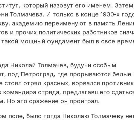
титут, который назовут его именем. Затем
и Толмачева. И только в конце 1930-х год
кву, академию переименуют в память Лени
тов и прочих политических работников снач
т такой мощный фундамент был в свое врем
года Николай Толмачев, будучи особым
т, под Петроград, где прорываются белые 
е стоял отряд красных, ворвался противник
в командира отряда, предлагавшего сдатьс
м. Но это сражение он проиграл.
ом поле, было тогда Николаю Толмачеву н