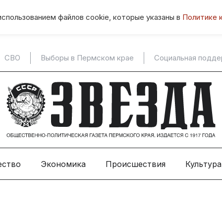
использованием файлов cookie, которые указаны в
Политике 
СВО
Выборы в Пермском крае
Социальная подд
ество
Экономика
Происшествия
Культура