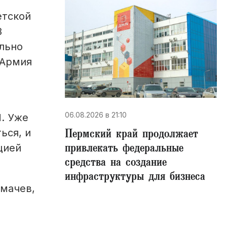
етской
В
ально
 Армия
06.08.2026 в 21:10
П. Уже
Пермский край продолжает
ься, и
привлекать федеральные
цией
средства на создание
инфраструктуры для бизнеса
лмачев,