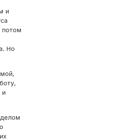
м и
уса
, потом
а. Но
амой,
боту,
 и
тделом
ю
их