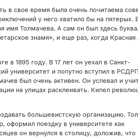
сть в свое время была очень почитаема сов
риключений у него хватило бы на пятерых. 
я имя Толмачева. А сам он был здесь букв
етарское знамя», и еще раз, когда Красная
 в 1895 году. В 17 лет он уехал в Санкт-
кий университет и попутно вступил в РСДР
мачев был очень активен. Он успевал и учит
ации на улицах расклеивать. Кипел револю
 создавать большевистскую организацию. То
, оформил поездку в университете как
яцев он вернулся в столицу, доложив, что