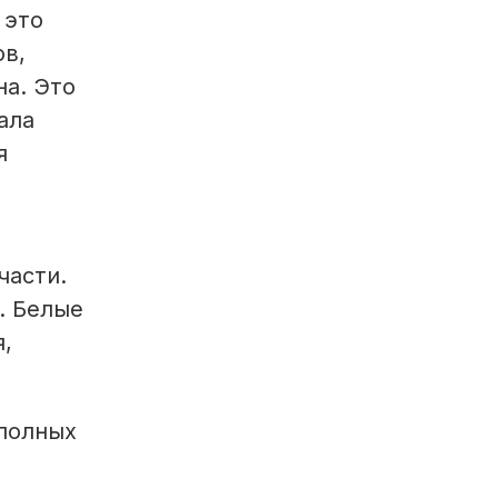
 это
ов,
на. Это
ала
я
части.
. Белые
я,
еполных