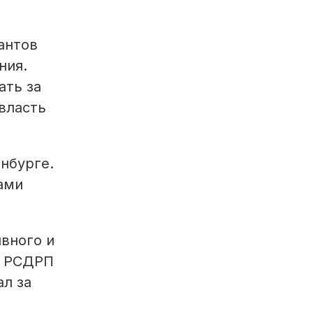
антов
ния.
ать за
 власть
инбурге.
ками
ивного и
т РСДРП
ал за