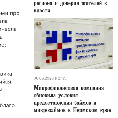
региона и доверия жителей к
власти
рми про
ала
инесла
ты
ие:
евика
06.08.2026 в 21:35
ийся
Микрофинансовая компания
и
обновила условия
предоставления займов и
благо
микрозаймов в Пермском крае