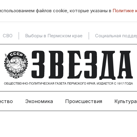
использованием файлов cookie, которые указаны в
Политике 
СВО
Выборы в Пермском крае
Социальная подд
ество
Экономика
Происшествия
Культура