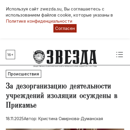
Используя сайт zwezda.su, Вы соглашаетесь с
использованием файлов cookie, которые указаны в
Политике конфиденциальности
Согласен
16+
Главные темы
80 лет Победы
Происшествия
Молодежная столица РФ
СВО
За дезорганизацию деятельности
Выборы в Пермском крае
учреждений изоляции осуждены в
Социальная поддержка
Прикамье
Инфраструктура
Благоустройство
18.11.2025
Автор: Кристина Смирнова-Думанская