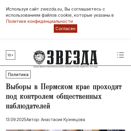
Используя сайт zwezda.su, Вы соглашаетесь с
использованием файлов cookie, которые указаны в
Политике конфиденциальности
Согласен
16+
Главные темы
80 лет Победы
Политика
Молодежная столица РФ
СВО
​Выборы в Пермском крае проходят
Выборы в Пермском крае
под контролем общественных
Социальная поддержка
наблюдателей
Инфраструктура
Благоустройство
13.09.2025
Автор: Анастасия Кузнецова