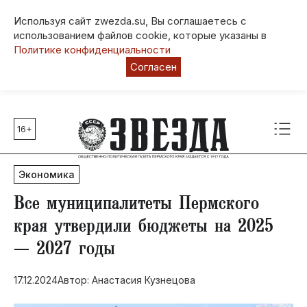
Используя сайт zwezda.su, Вы соглашаетесь с
использованием файлов cookie, которые указаны в
Политике конфиденциальности
Согласен
16+
Главные темы
80 лет Победы
Экономика
Молодежная столица РФ
СВО
​Все муниципалитеты Пермского
Выборы в Пермском крае
края утвердили бюджеты на 2025
Социальная поддержка
— 2027 годы
Инфраструктура
Благоустройство
17.12.2024
Автор: Анастасия Кузнецова