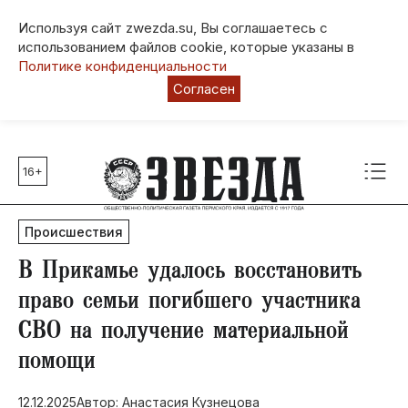
Используя сайт zwezda.su, Вы соглашаетесь с
использованием файлов cookie, которые указаны в
Политике конфиденциальности
Согласен
16+
Главные темы
80 лет Победы
Происшествия
Молодежная столица РФ
СВО
​В Прикамье удалось восстановить
Выборы в Пермском крае
право семьи погибшего участника
Социальная поддержка
СВО на получение материальной
Инфраструктура
помощи
Благоустройство
12.12.2025
Автор: Анастасия Кузнецова