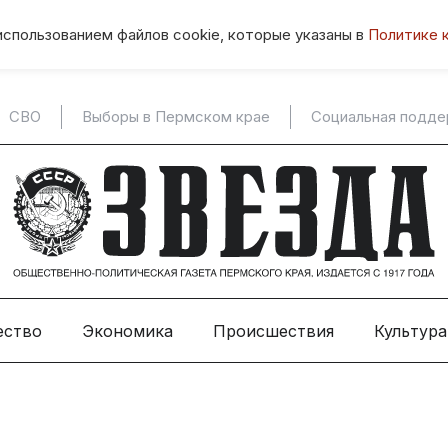
использованием файлов cookie, которые указаны в
Политике 
СВО
Выборы в Пермском крае
Социальная подд
ество
Экономика
Происшествия
Культура