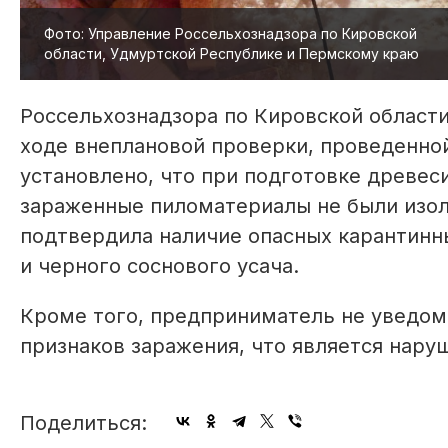
Фото: Управление Россельхознадзора по Кировской
области, Удмуртской Республике и Пермскому краю
Россельхознадзора по Кировской области
ходе внеплановой проверки, проведенно
установлено, что при подготовке древес
зараженные пиломатериалы не были изол
подтвердила наличие опасных карантинн
и черного соснового усача.
Кроме того, предприниматель не уведом
признаков заражения, что является нар
Поделиться: