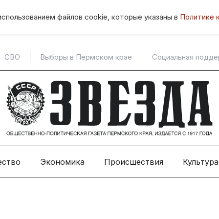
использованием файлов cookie, которые указаны в
Политике 
СВО
Выборы в Пермском крае
Социальная подд
ество
Экономика
Происшествия
Культура