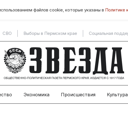
использованием файлов cookie, которые указаны в
Политике 
СВО
Выборы в Пермском крае
Социальная подд
ество
Экономика
Происшествия
Культура