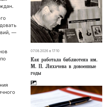
ждан.
ого
ндовать
вий, —
07.08.2026 в 17:10
нов
 по
Как работала библиотека им.
М. П. Лихачева в довоенные
годы
ния
ичного