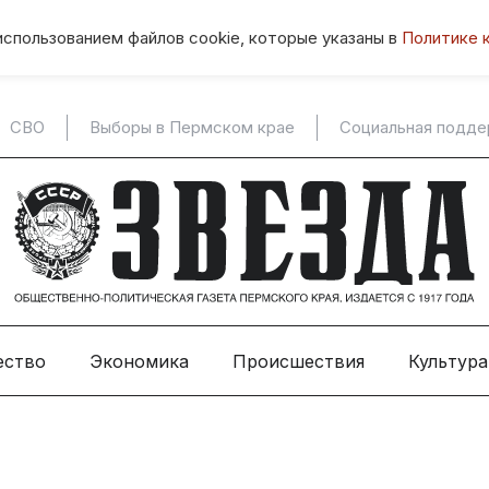
использованием файлов cookie, которые указаны в
Политике 
СВО
Выборы в Пермском крае
Социальная подд
ество
Экономика
Происшествия
Культура