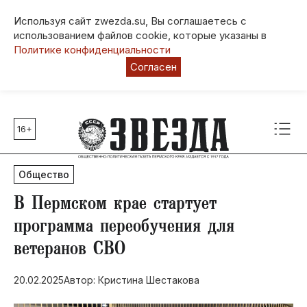
Используя сайт zwezda.su, Вы соглашаетесь с
использованием файлов cookie, которые указаны в
Политике конфиденциальности
Согласен
16+
Главные темы
80 лет Победы
Общество
Молодежная столица РФ
СВО
​В Пермском крае стартует
Выборы в Пермском крае
программа переобучения для
Социальная поддержка
ветеранов СВО
Инфраструктура
Благоустройство
20.02.2025
Автор: Кристина Шестакова