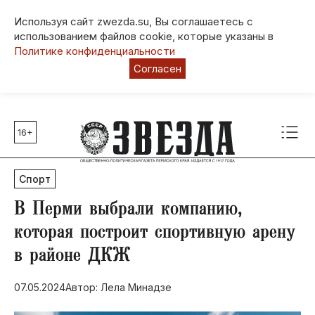
Используя сайт zwezda.su, Вы соглашаетесь с
использованием файлов cookie, которые указаны в
Политике конфиденциальности
Согласен
16+
Главные темы
80 лет Победы
Спорт
Молодежная столица РФ
СВО
В Перми выбрали компанию,
Выборы в Пермском крае
которая построит спортивную арену
Социальная поддержка
в районе ДКЖ
Инфраструктура
Благоустройство
07.05.2024
Автор: Лела Минадзе