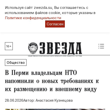
Используя сайт zwezda.su, Вы соглашаетесь с
использованием файлов cookie, которые указаны в
Политике конфиденциальности
Согласен
16+
Главные темы
80 лет Победы
Общество
Молодежная столица РФ
СВО
В Перми владельцам НТО
Выборы в Пермском крае
напомнили о новых требованиях к
Социальная поддержка
их размещению и внешнему виду
Инфраструктура
Благоустройство
28.06.2026
Автор: Анастасия Кузнецова