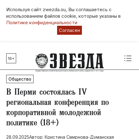
Используя сайт zwezda.su, Вы соглашаетесь с
использованием файлов cookie, которые указаны в
Политике конфиденциальности
Согласен
16+
Главные темы
80 лет Победы
Общество
Молодежная столица РФ
СВО
В Перми состоялась IV
Выборы в Пермском крае
региональная конференция по
Социальная поддержка
корпоративной молодежной
Инфраструктура
политике (18+)
Благоустройство
28.09.2025
Автор: Кристина Смирнова-Думанская