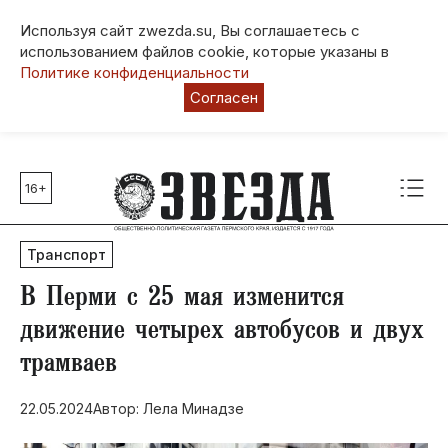
Используя сайт zwezda.su, Вы соглашаетесь с
использованием файлов cookie, которые указаны в
Политике конфиденциальности
Согласен
16+
Главные темы
80 лет Победы
Транспорт
Молодежная столица РФ
СВО
В Перми с 25 мая изменится
Выборы в Пермском крае
движение четырех автобусов и двух
Социальная поддержка
трамваев
Инфраструктура
Благоустройство
22.05.2024
Автор: Лела Минадзе