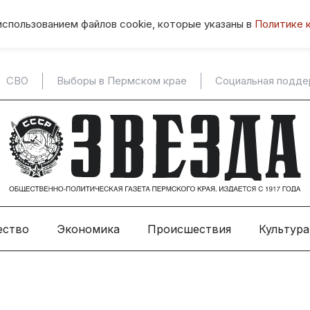
использованием файлов cookie, которые указаны в
Политике 
СВО
Выборы в Пермском крае
Социальная подд
ество
Экономика
Происшествия
Культура