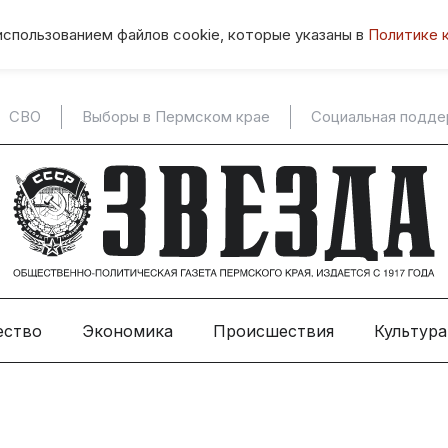
использованием файлов cookie, которые указаны в
Политике 
СВО
Выборы в Пермском крае
Социальная подд
ество
Экономика
Происшествия
Культура