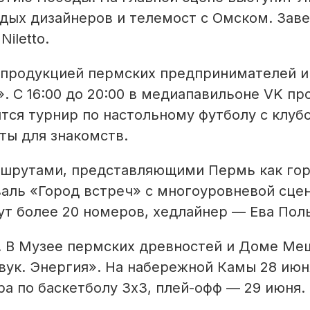
одых дизайнеров и телемост с Омском. Зав
iletto.
 с продукцией пермских предпринимателей и
 С 16:00 до 20:00 в медиапавильоне VK пр
ится турнир по настольному футболу с клуб
ты для знакомств.
шрутами, представляющими Пермь как го
аль «Город встреч» с многоуровневой сце
т более 20 номеров, хедлайнер — Ева Пол
я. В Музее пермских древностей и Доме Ме
ук. Энергия». На набережной Камы 28 июн
ра по баскетболу 3х3, плей-офф — 29 июня.