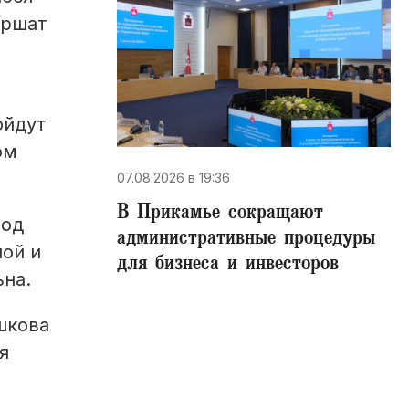
ершат
ойдут
ом
07.08.2026 в 19:36
В Прикамье сокращают
род
административные процедуры
ной и
для бизнеса и инвесторов
ьна.
шкова
я