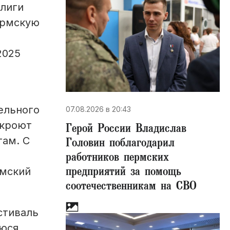
 лиги
ермскую
2025
ельного
07.08.2026 в 20:43
ткроют
Герой России Владислав
там. С
Головин поблагодарил
работников пермских
предприятий за помощь
рмский
соотечественникам на СВО
стиваль
Люся