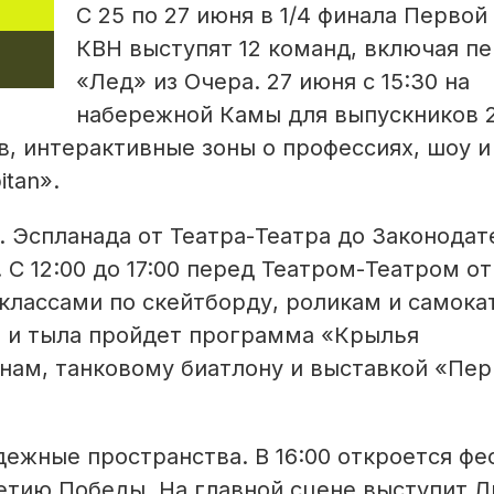
С 25 по 27 июня в 1/4 финала Первой
КВН выступят 12 команд, включая п
«Лед» из Очера. 27 июня с 15:30 на
набережной Камы для выпускников 
в, интерактивные зоны о профессиях, шоу и
tan».
. Эспланада от Театра-Театра до Законодат
 С 12:00 до 17:00 перед Театром-Театром о
лассами по скейтборду, роликам и самока
та и тыла пройдет программа «Крылья
нам, танковому биатлону и выставкой «Пе
дежные пространства. В 16:00 откроется фе
тию Победы. На главной сцене выступит 